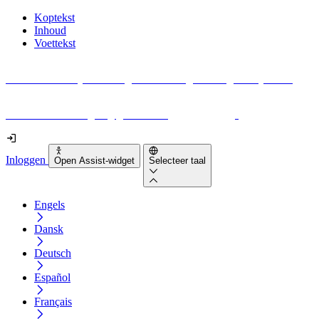
Koptekst
Inhoud
Voettekst
Geen idee waar je moet beginnen met digitale toegankelijkheid?
Download vandaag nog gratis onze
EAA-checklist
!
Inloggen
Open Assist-widget
Selecteer taal
Engels
Dansk
Deutsch
Español
Français