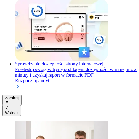
Sprawdzenie dostępności strony internetowej
Przetestuj swoją witrynę pod kątem dostępności w mniej niż 2
minuty i uzyskaj raport w formacie PDF.
Rozpocznij audyt
Zamknij
Wstecz