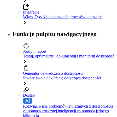
Integracje
Włącz Eye-Able do swoich procesów i narzędzi
Funkcje pulpitu nawigacyjnego
Audyt i raport
Testuj, optymalizuj, dokumentuj i monitoruj dostępność
Generator oświadczeń o dostępności
Stwórz swoją deklarację dotyczącą dostępności
Dostęp
Rozwiąż wiele problemów związanych z dostępnością
za pomocą sztucznej inteligencji za pomocą jednego
kliknięcia