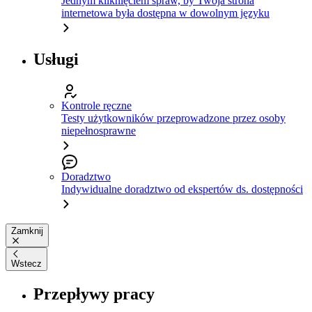
Jednym kliknięciem spraw, by Twoja strona
internetowa była dostępna w dowolnym języku
Usługi
Kontrole ręczne
Testy użytkowników przeprowadzone przez osoby
niepełnosprawne
Doradztwo
Indywidualne doradztwo od ekspertów ds. dostępności
Zamknij
Wstecz
Przepływy pracy