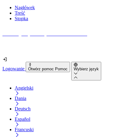
Nagłówek
Treść
Stopka
Jak dostępna jest Twoja strona internetowa?
Dowiedz się w mniej niż 2 minuty
Logowanie
Otwórz pomoc Pomoc
Wybierz język
Angielski
Dania
Deutsch
Español
Francuski