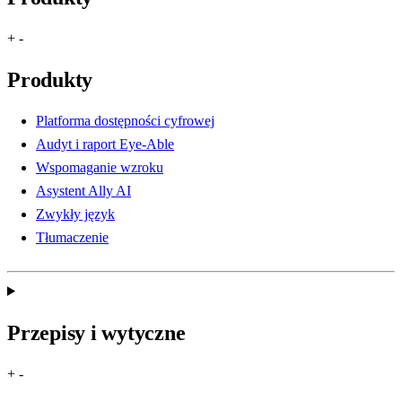
+
-
Produkty
Platforma dostępności cyfrowej
Audyt i raport Eye-Able
Wspomaganie wzroku
Asystent Ally AI
Zwykły język
Tłumaczenie
Przepisy i wytyczne
+
-