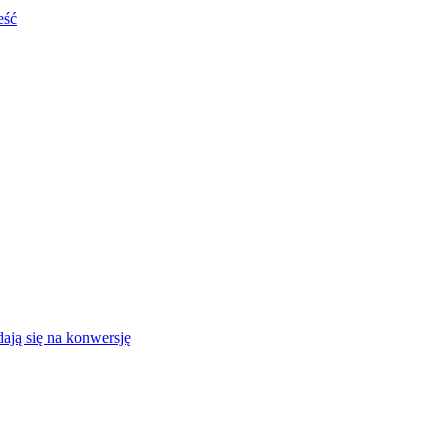
eść
ają się na konwersję