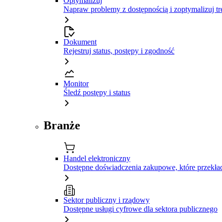
Optymalizuj
Napraw problemy z dostępnością i zoptymalizuj tr
Dokument
Rejestruj status, postępy i zgodność
Monitor
Śledź postępy i status
Branże
Handel elektroniczny
Dostępne doświadczenia zakupowe, które przekład
Sektor publiczny i rządowy
Dostępne usługi cyfrowe dla sektora publicznego