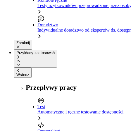
Kontrole ręczne
Testy użytkowników przeprowadzone przez osoby
Doradztwo
Indywidualne doradztwo od ekspertów ds. dostępn
Zamknij
Przykłady zastosowań
Wstecz
Przepływy pracy
Test
Automatyczne i ręczne testowanie dostępności