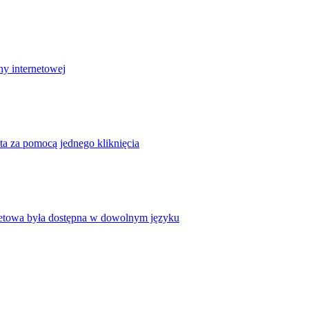
ny internetowej
ta za pomocą jednego kliknięcia
rnetowa była dostępna w dowolnym języku