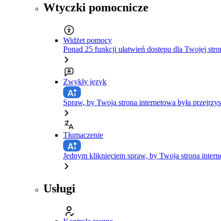
Wtyczki pomocnicze
Widżet pomocy
Ponad 25 funkcji ułatwień dostępu dla Twojej stro
Zwykły język
Spraw, by Twoja strona internetowa była przejrzys
Tłumaczenie
Jednym kliknięciem spraw, by Twoja strona inte
Usługi