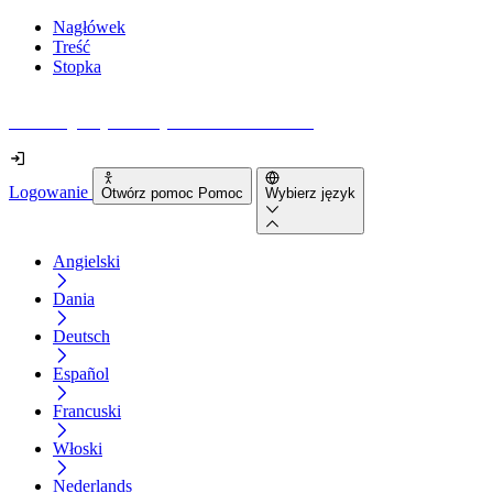
Nagłówek
Treść
Stopka
Jak dostępna jest Twoja strona internetowa?
Logowanie
Otwórz pomoc Pomoc
Wybierz język
Angielski
Dania
Deutsch
Español
Francuski
Włoski
Nederlands