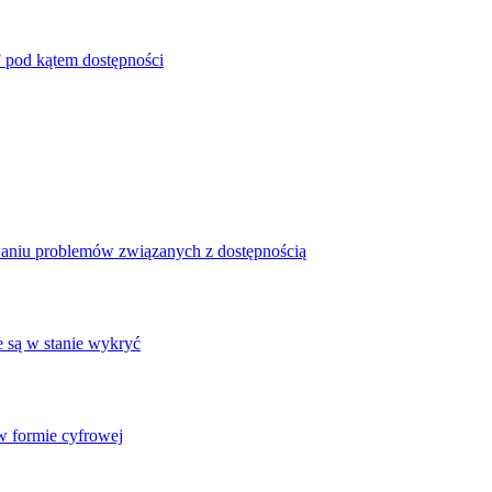
 pod kątem dostępności
waniu problemów związanych z dostępnością
e są w stanie wykryć
 formie cyfrowej