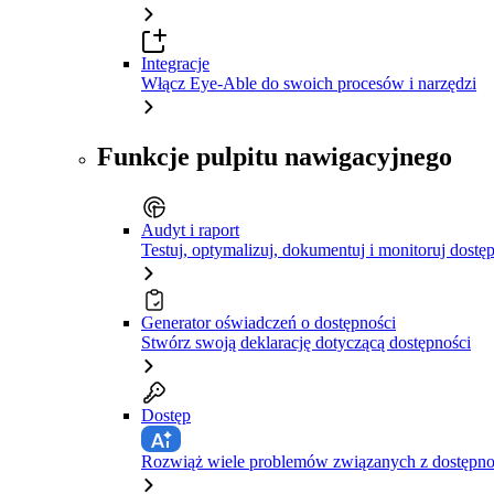
Integracje
Włącz Eye-Able do swoich procesów i narzędzi
Funkcje pulpitu nawigacyjnego
Audyt i raport
Testuj, optymalizuj, dokumentuj i monitoruj dostę
Generator oświadczeń o dostępności
Stwórz swoją deklarację dotyczącą dostępności
Dostęp
Rozwiąż wiele problemów związanych z dostępnośc