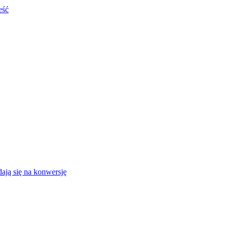
eść
ają się na konwersję