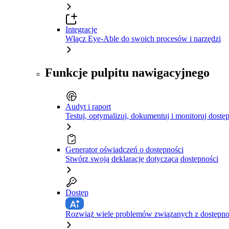
Integracje
Włącz Eye-Able do swoich procesów i narzędzi
Funkcje pulpitu nawigacyjnego
Audyt i raport
Testuj, optymalizuj, dokumentuj i monitoruj dostę
Generator oświadczeń o dostępności
Stwórz swoją deklarację dotyczącą dostępności
Dostęp
Rozwiąż wiele problemów związanych z dostępnośc