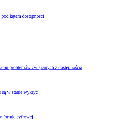
 pod kątem dostępności
waniu problemów związanych z dostępnością
e są w stanie wykryć
 formie cyfrowej