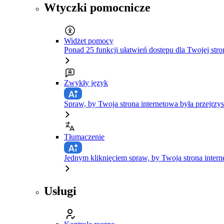
Wtyczki pomocnicze
Widżet pomocy
Ponad 25 funkcji ułatwień dostępu dla Twojej stro
Zwykły język
Spraw, by Twoja strona internetowa była przejrzys
Tłumaczenie
Jednym kliknięciem spraw, by Twoja strona inte
Usługi