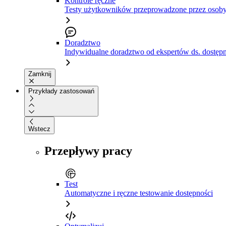
Kontrole ręczne
Testy użytkowników przeprowadzone przez osoby
Doradztwo
Indywidualne doradztwo od ekspertów ds. dostępn
Zamknij
Przykłady zastosowań
Wstecz
Przepływy pracy
Test
Automatyczne i ręczne testowanie dostępności