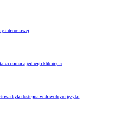
ny internetowej
ta za pomocą jednego kliknięcia
rnetowa była dostępna w dowolnym języku