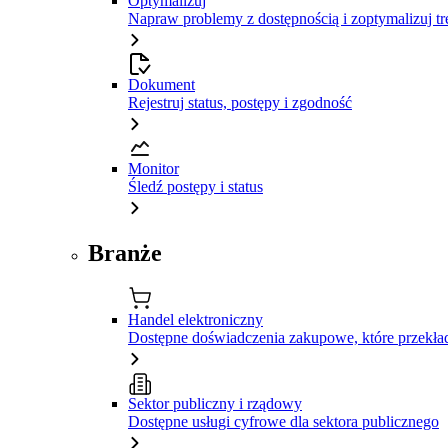
Optymalizuj
Napraw problemy z dostępnością i zoptymalizuj tr
Dokument
Rejestruj status, postępy i zgodność
Monitor
Śledź postępy i status
Branże
Handel elektroniczny
Dostępne doświadczenia zakupowe, które przekład
Sektor publiczny i rządowy
Dostępne usługi cyfrowe dla sektora publicznego