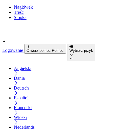
Nagłówek
Treść
Stopka
Jak dostępna jest Twoja strona internetowa?
Logowanie
Otwórz pomoc Pomoc
Wybierz język
Angielski
Dania
Deutsch
Español
Francuski
Włoski
Nederlands