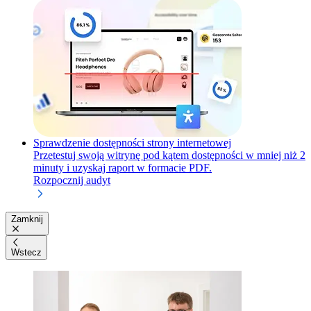
Sprawdzenie dostępności strony internetowej
Przetestuj swoją witrynę pod kątem dostępności w mniej niż 2
minuty i uzyskaj raport w formacie PDF.
Rozpocznij audyt
Zamknij
Wstecz