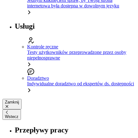
Jednym kliknięciem spraw, by Twoja strona
internetowa była dostępna w dowolnym języku
Usługi
Kontrole ręczne
Testy użytkowników przeprowadzone przez osoby
niepełnosprawne
Doradztwo
Indywidualne doradztwo od ekspertów ds. dostępności
Zamknij
Wstecz
Przepływy pracy