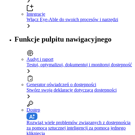
Integracje
Włącz Eye-Able do swoich procesów i narzędzi
Funkcje pulpitu nawigacyjnego
Audyt i raport
Testuj, optymalizuj, dokumentuj i monitoruj dostępność
Generator oświadczeń o dostępności
Stwórz swoją deklarację dotyczącą dostępności
Dostęp
Rozwiąż wiele problemów związanych z dostępnością
za pomocą sztucznej inteligencji za pomocą jednego
kliknięcia