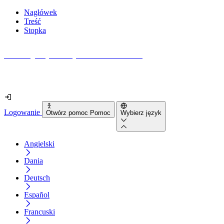
Nagłówek
Treść
Stopka
Jak dostępna jest Twoja strona internetowa?
Dowiedz się w mniej niż 2 minuty
Logowanie
Otwórz pomoc Pomoc
Wybierz język
Angielski
Dania
Deutsch
Español
Francuski