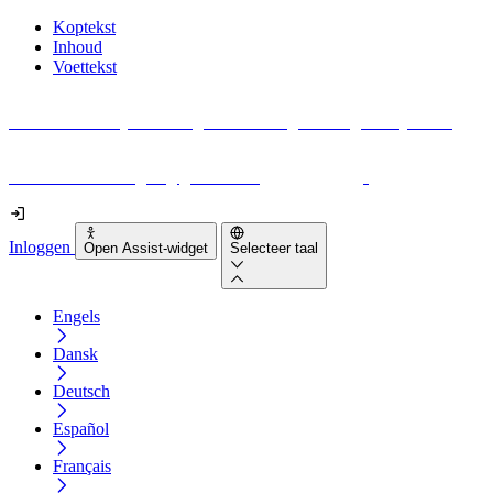
Koptekst
Inhoud
Voettekst
Geen idee waar je moet beginnen met digitale toegankelijkheid?
Download vandaag nog gratis onze
EAA-checklist
!
Inloggen
Open Assist-widget
Selecteer taal
Engels
Dansk
Deutsch
Español
Français