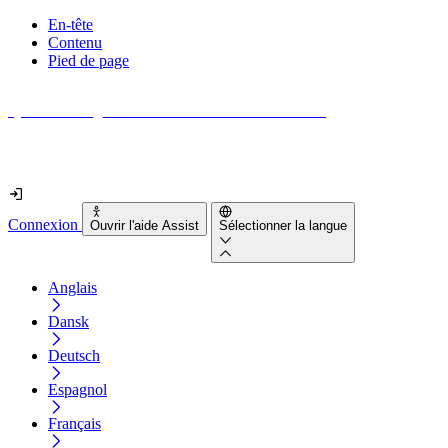
En-tête
Contenu
Pied de page
Quel est le degré d'accessibilité de votre site web ?
Découvrez-le en moins de 2 minutes
Connexion
Ouvrir l'aide Assist
Sélectionner la langue
Anglais
Dansk
Deutsch
Espagnol
Français