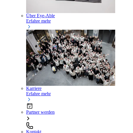
Über Eye-Able
Erfahre mehr
Karriere
Erfahre mehr
Partner werden
Kontakt