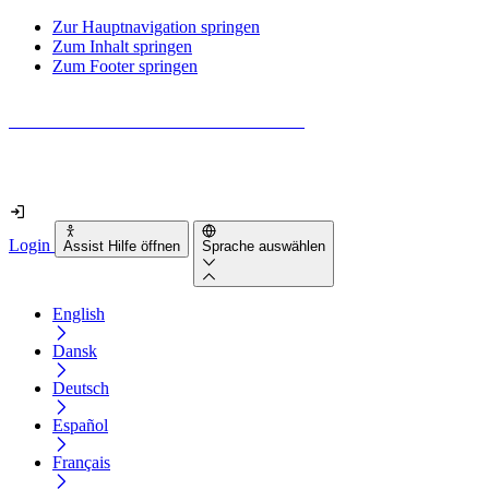
Zur Hauptnavigation springen
Zum Inhalt springen
Zum Footer springen
Wie barrierefrei ist deine Website wirklich?
Finde es in nur 2 Minuten heraus
Login
Assist Hilfe öffnen
Sprache auswählen
English
Dansk
Deutsch
Español
Français