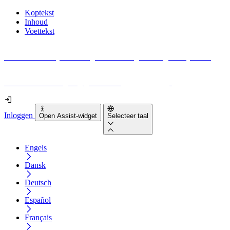
Koptekst
Inhoud
Voettekst
Geen idee waar je moet beginnen met digitale toegankelijkheid?
Download vandaag nog gratis onze
EAA-checklist
!
Inloggen
Open Assist-widget
Selecteer taal
Engels
Dansk
Deutsch
Español
Français