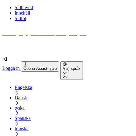
Sidhuvud
Innehåll
Sidfot
Hur tillgänglig är din webbplats egentligen?
Ta reda på det på mindre än 2 minuter
Logga in
Öppna Assist-hjälp
Välj språk
Engelska
Dansk
tyska
Spanska
franska