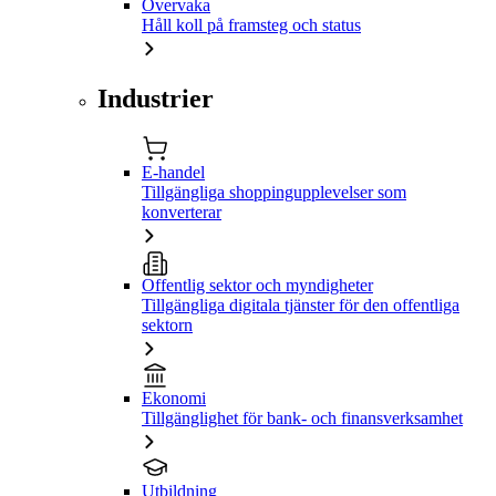
Övervaka
Håll koll på framsteg och status
Industrier
E-handel
Tillgängliga shoppingupplevelser som
konverterar
Offentlig sektor och myndigheter
Tillgängliga digitala tjänster för den offentliga
sektorn
Ekonomi
Tillgänglighet för bank- och finansverksamhet
Utbildning