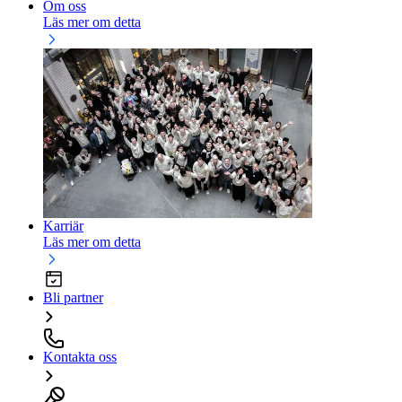
Om oss
Läs mer om detta
Karriär
Läs mer om detta
Bli partner
Kontakta oss