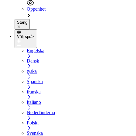
Öppenhet
Stäng
Välj språk
Engelska
Dansk
tyska
Spanska
franska
Italiano
Nederländerna
Polski
Svenska