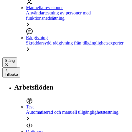
Manuella revisioner
Användartestning av personer med
funktionsnedsättning
Rådgivning
Skräddarsydd rådgivning från tillgänglighetsexperter
Stäng
Tillbaka
Arbetsflöden
Test
Automatiserad och manuell tillgänglighetstestning
Optimera