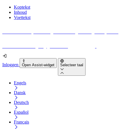
Koptekst
Inhoud
Voettekst
Geen idee waar je moet beginnen met digitale toegankelijkheid?
Download vandaag nog gratis onze
EAA-checklist
!
Inloggen
Open Assist-widget
Selecteer taal
Engels
Dansk
Deutsch
Español
Français