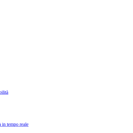
ilità
à in tempo reale