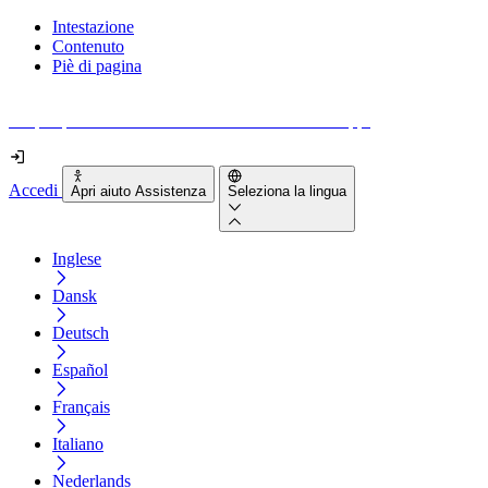
Intestazione
Contenuto
Piè di pagina
Scopri quanto sono accessibili il tuo sito e le tue app.
Accedi
Apri aiuto Assistenza
Seleziona la lingua
Inglese
Dansk
Deutsch
Español
Français
Italiano
Nederlands