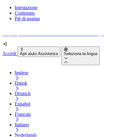
Intestazione
Contenuto
Piè di pagina
Scopri quanto sono accessibili il tuo sito e le tue app.
Accedi
Apri aiuto Assistenza
Seleziona la lingua
Inglese
Dansk
Deutsch
Español
Français
Italiano
Nederlands