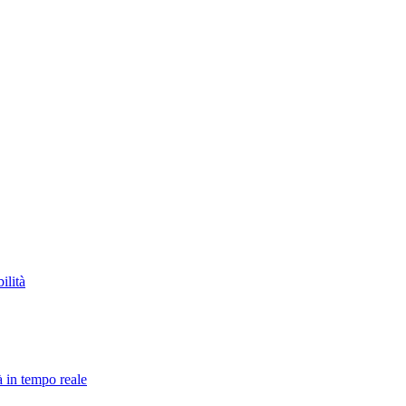
ilità
à in tempo reale