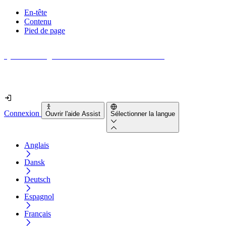
En-tête
Contenu
Pied de page
Quel est le degré d'accessibilité de votre site web ?
Découvrez-le en moins de 2 minutes
Connexion
Ouvrir l'aide Assist
Sélectionner la langue
Anglais
Dansk
Deutsch
Espagnol
Français