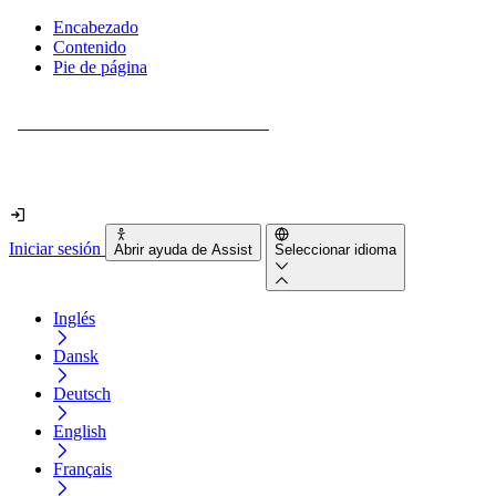
Encabezado
Contenido
Pie de página
¿Tu sitio web es realmente accesible?
Descúbrelo en menos de 2 minutos.
Iniciar sesión
Abrir ayuda de Assist
Seleccionar idioma
Inglés
Dansk
Deutsch
English
Français