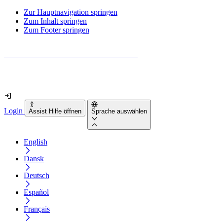
Zur Hauptnavigation springen
Zum Inhalt springen
Zum Footer springen
Wie barrierefrei ist deine Website wirklich?
Finde es in nur 2 Minuten heraus
Login
Assist Hilfe öffnen
Sprache auswählen
English
Dansk
Deutsch
Español
Français