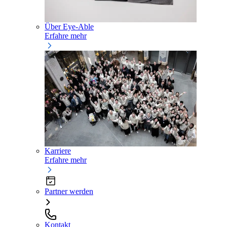
Über Eye-Able
Erfahre mehr
Karriere
Erfahre mehr
Partner werden
Kontakt