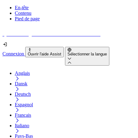
En-tête
Contenu
Pied de page
Quel est le degré d'accessibilité de votre site web ?
Connexion
Ouvrir l'aide Assist
Sélectionner la langue
Anglais
Dansk
Deutsch
Espagnol
Français
Italiano
Pays-Bas