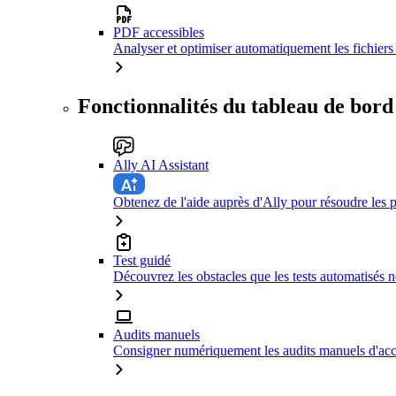
PDF accessibles
Analyser et optimiser automatiquement les fichiers 
Fonctionnalités du tableau de bord
Ally AI Assistant
Obtenez de l'aide auprès d'Ally pour résoudre les p
Test guidé
Découvrez les obstacles que les tests automatisés n
Audits manuels
Consigner numériquement les audits manuels d'acce