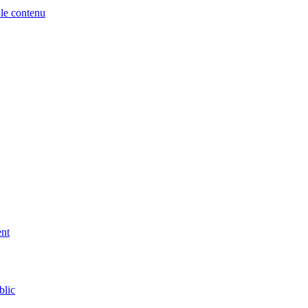
 le contenu
ent
blic