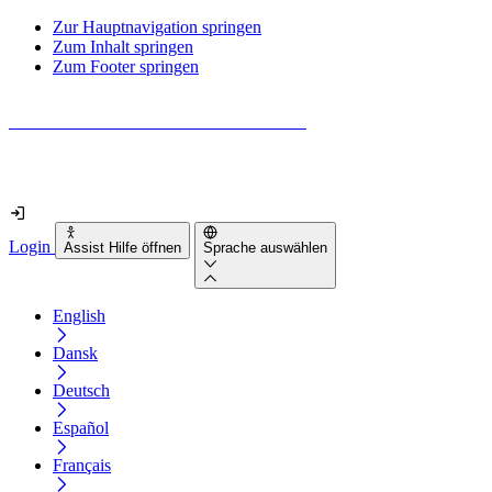
Zur Hauptnavigation springen
Zum Inhalt springen
Zum Footer springen
Wie barrierefrei ist deine Website wirklich?
Finde es in nur 2 Minuten heraus
Login
Assist Hilfe öffnen
Sprache auswählen
English
Dansk
Deutsch
Español
Français