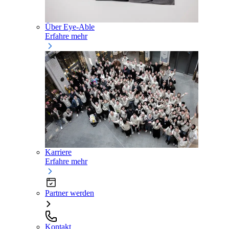
Über Eye-Able
Erfahre mehr
Karriere
Erfahre mehr
Partner werden
Kontakt