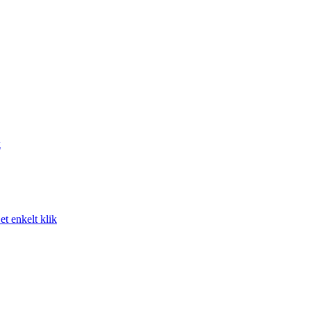
k
t enkelt klik