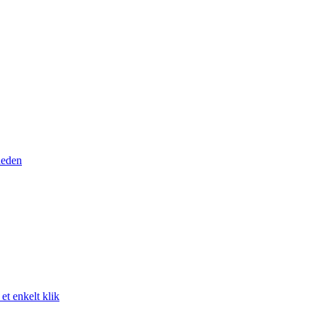
heden
t enkelt klik