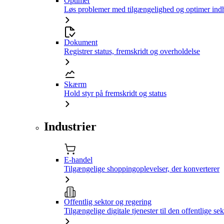
Optimer
Løs problemer med tilgængelighed og optimer ind
Dokument
Registrer status, fremskridt og overholdelse
Skærm
Hold styr på fremskridt og status
Industrier
E-handel
Tilgængelige shoppingoplevelser, der konverterer
Offentlig sektor og regering
Tilgængelige digitale tjenester til den offentlige sek