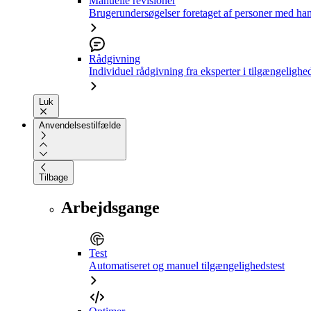
Manuelle revisioner
Brugerundersøgelser foretaget af personer med ha
Rådgivning
Individuel rådgivning fra eksperter i tilgængelighe
Luk
Anvendelsestilfælde
Tilbage
Arbejdsgange
Test
Automatiseret og manuel tilgængelighedstest