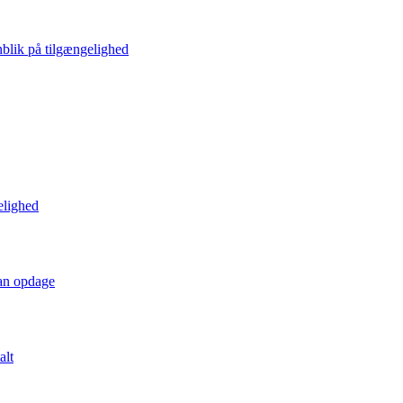
blik på tilgængelighed
elighed
kan opdage
alt