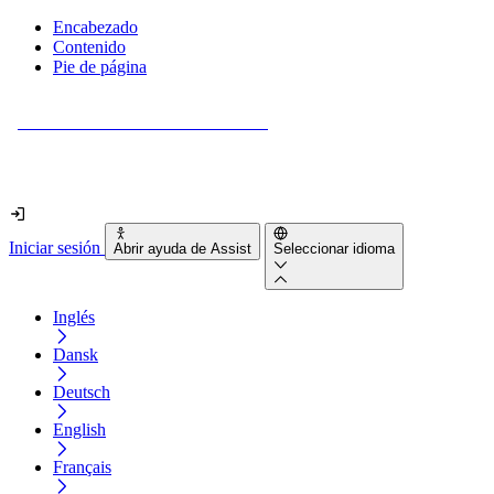
Encabezado
Contenido
Pie de página
¿Tu sitio web es realmente accesible?
Descúbrelo en menos de 2 minutos.
Iniciar sesión
Abrir ayuda de Assist
Seleccionar idioma
Inglés
Dansk
Deutsch
English
Français