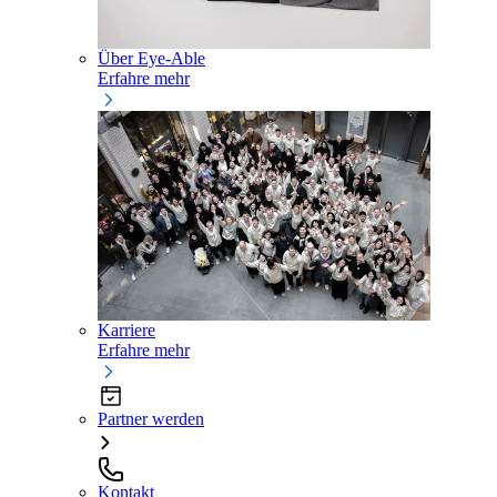
Über Eye-Able
Erfahre mehr
Karriere
Erfahre mehr
Partner werden
Kontakt