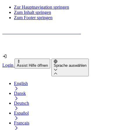
Zur Hauptnavigation springen
Zum Inhalt springen
Zum Footer springen
Wie barrierefrei ist deine Website wirklich?
Finde es in nur 2 Minuten heraus
Login
Assist Hilfe öffnen
Sprache auswählen
English
Dansk
Deutsch
Español
Français