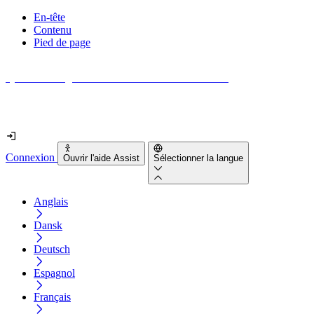
En-tête
Contenu
Pied de page
Quel est le degré d'accessibilité de votre site web ?
Découvrez-le en moins de 2 minutes
Connexion
Ouvrir l'aide Assist
Sélectionner la langue
Anglais
Dansk
Deutsch
Espagnol
Français