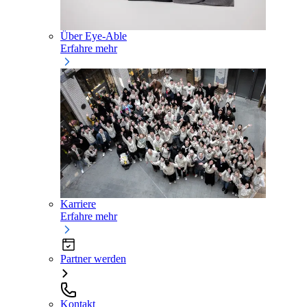
Über Eye-Able
Erfahre mehr
Karriere
Erfahre mehr
Partner werden
Kontakt