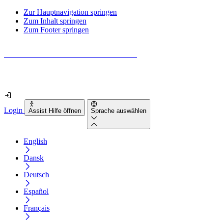
Zur Hauptnavigation springen
Zum Inhalt springen
Zum Footer springen
Wie barrierefrei ist deine Website wirklich?
Finde es in nur 2 Minuten heraus
Login
Assist Hilfe öffnen
Sprache auswählen
English
Dansk
Deutsch
Español
Français