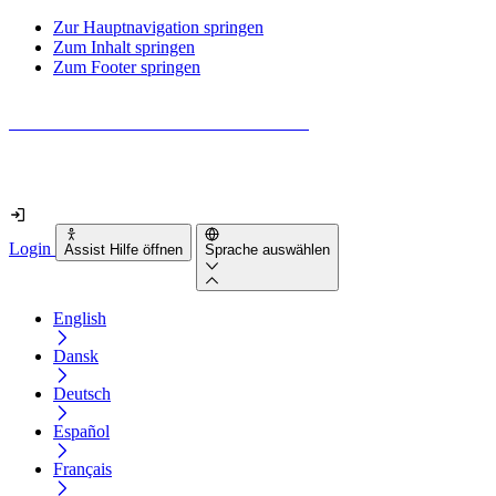
Zur Hauptnavigation springen
Zum Inhalt springen
Zum Footer springen
Wie barrierefrei ist deine Website wirklich?
Finde es in nur 2 Minuten heraus
Login
Assist Hilfe öffnen
Sprache auswählen
English
Dansk
Deutsch
Español
Français