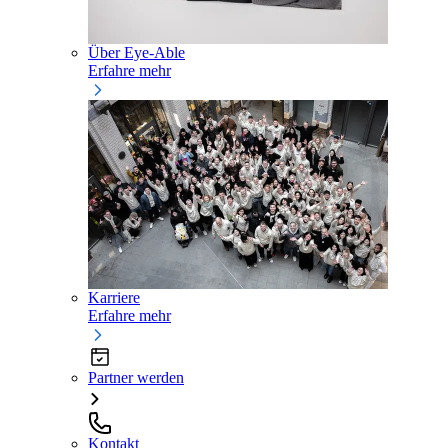
Über Eye-Able
Erfahre mehr
Karriere
Erfahre mehr
Partner werden
Kontakt