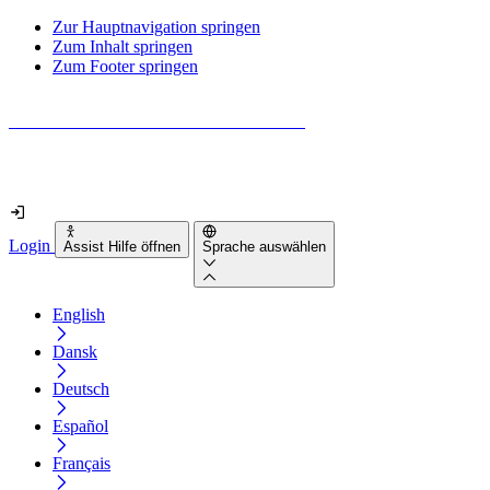
Zur Hauptnavigation springen
Zum Inhalt springen
Zum Footer springen
Wie barrierefrei ist deine Website wirklich?
Finde es in nur 2 Minuten heraus
Login
Assist Hilfe öffnen
Sprache auswählen
English
Dansk
Deutsch
Español
Français