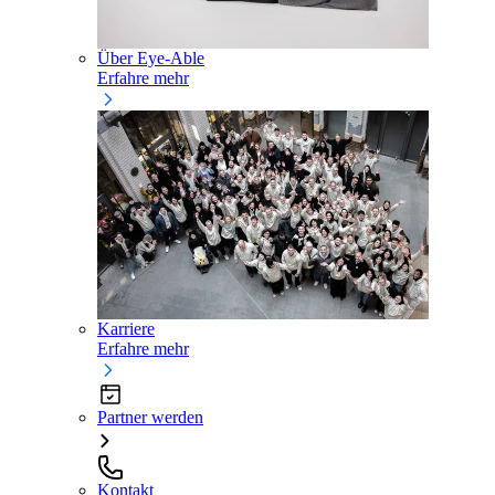
Über Eye-Able
Erfahre mehr
Karriere
Erfahre mehr
Partner werden
Kontakt