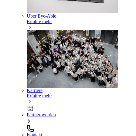
Über Eye-Able
Erfahre mehr
Karriere
Erfahre mehr
Partner werden
Kontakt