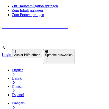
Zur Hauptnavigation springen
Zum Inhalt springen
Zum Footer springen
Wie barrierefrei ist deine Website wirklich?
Finde es in nur 2 Minuten heraus
Login
Assist Hilfe öffnen
Sprache auswählen
English
Dansk
Deutsch
Español
Français