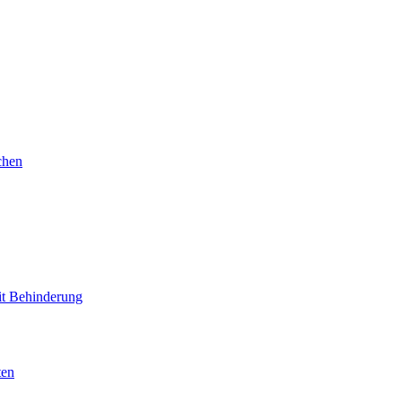
chen
mit Behinderung
ten