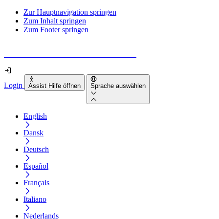
Zur Hauptnavigation springen
Zum Inhalt springen
Zum Footer springen
Wie barrierefrei ist deine Website wirklich?
Login
Assist Hilfe öffnen
Sprache auswählen
English
Dansk
Deutsch
Español
Français
Italiano
Nederlands