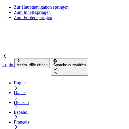
Zur Hauptnavigation springen
Zum Inhalt springen
Zum Footer springen
Wie barrierefrei ist deine Website wirklich?
Finde es in nur 2 Minuten heraus
Login
Assist Hilfe öffnen
Sprache auswählen
English
Dansk
Deutsch
Español
Français