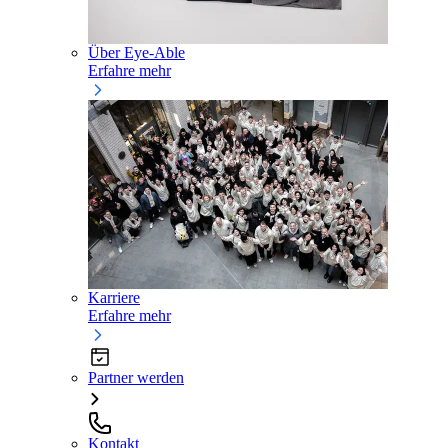
Über Eye-Able
Erfahre mehr
Karriere
Erfahre mehr
Partner werden
Kontakt