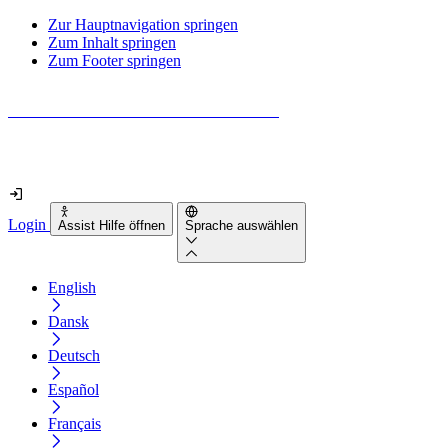
Zur Hauptnavigation springen
Zum Inhalt springen
Zum Footer springen
Wie barrierefrei ist deine Website wirklich?
Finde es in nur 2 Minuten heraus
Login
Assist Hilfe öffnen
Sprache auswählen
English
Dansk
Deutsch
Español
Français