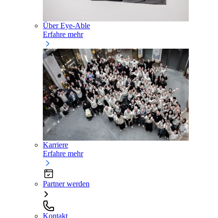
Über Eye-Able
Erfahre mehr
Karriere
Erfahre mehr
Partner werden
Kontakt