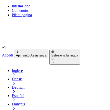
Intestazione
Contenuto
Piè di pagina
Scopri quanto sono accessibili il tuo sito e le tue app.
Prova gratuitamente il tuo sito e il nostro strumento
Accedi
Apri aiuto Assistenza
Seleziona la lingua
Inglese
Dansk
Deutsch
Español
Français