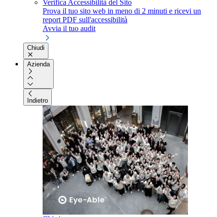
Verifica Accessibilità del Sito
Prova il tuo sito web in meno di 2 minuti e ricevi un
report PDF sull'accessibilità
Avvia il tuo audit
Chiudi
Azienda
Indietro