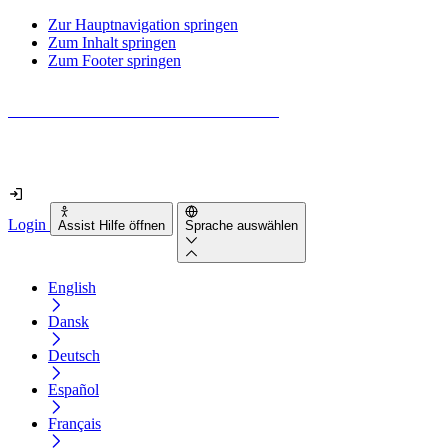
Zur Hauptnavigation springen
Zum Inhalt springen
Zum Footer springen
Wie barrierefrei ist deine Website wirklich?
Finde es in nur 2 Minuten heraus
Login
Assist Hilfe öffnen
Sprache auswählen
English
Dansk
Deutsch
Español
Français