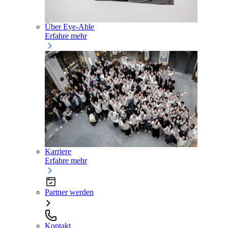
Über Eye-Able
Erfahre mehr
Karriere
Erfahre mehr
Partner werden
Kontakt