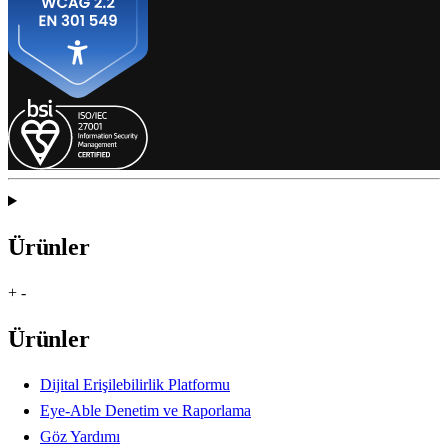
Ürünler
+
-
Ürünler
Dijital Erişilebilirlik Platformu
Eye-Able Denetim ve Raporlama
Göz Yardımı