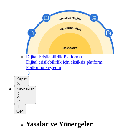
Dijital Erişilebilirlik Platformu
Dijital erişilebilirlik için eksiksiz platform
Platformu keşfedin
Kapat
Kaynaklar
Geri
Yasalar ve Yönergeler