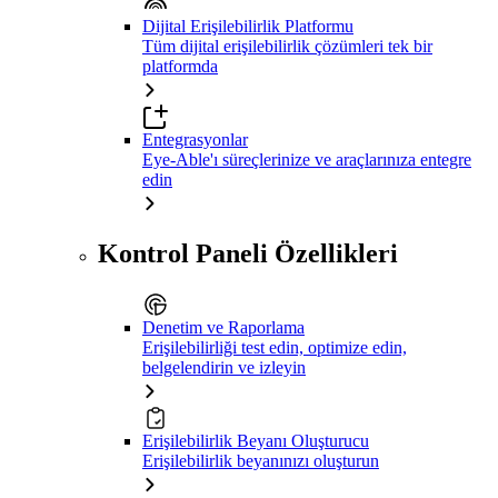
Dijital Erişilebilirlik Platformu
Tüm dijital erişilebilirlik çözümleri tek bir
platformda
Entegrasyonlar
Eye-Able'ı süreçlerinize ve araçlarınıza entegre
edin
Kontrol Paneli Özellikleri
Denetim ve Raporlama
Erişilebilirliği test edin, optimize edin,
belgelendirin ve izleyin
Erişilebilirlik Beyanı Oluşturucu
Erişilebilirlik beyanınızı oluşturun