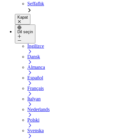
Şeffaflık
Kapat
Dil seçin
İngilizce
Dansk
Almanca
Español
Français
İtalyan
Nederlands
Polski
Svenska