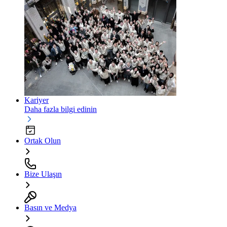
Kariyer
Daha fazla bilgi edinin
Ortak Olun
Bize Ulaşın
Basın ve Medya