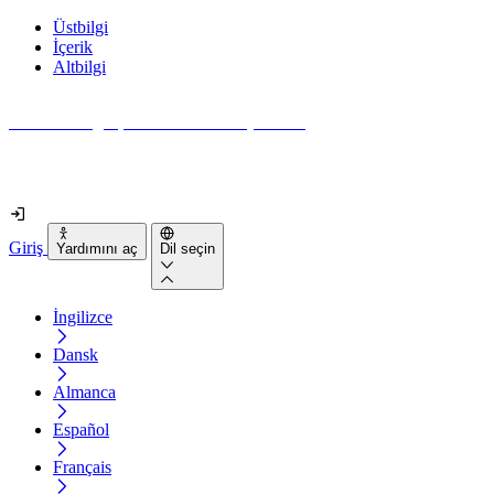
Üstbilgi
İçerik
Altbilgi
Web siteniz gerçekten ne kadar erişilebilir?
2 dakikadan kısa sürede öğrenin
Giriş
Yardımını aç
Dil seçin
İngilizce
Dansk
Almanca
Español
Français