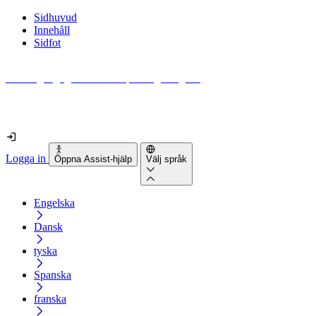
Sidhuvud
Innehåll
Sidfot
Hur tillgänglig är din webbplats egentligen?
Ta reda på det på mindre än 2 minuter
Logga in
Öppna Assist-hjälp
Välj språk
Engelska
Dansk
tyska
Spanska
franska