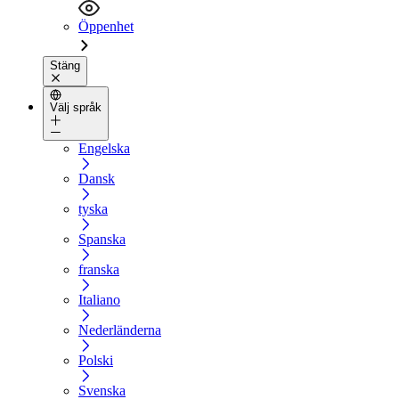
Öppenhet
Stäng
Välj språk
Engelska
Dansk
tyska
Spanska
franska
Italiano
Nederländerna
Polski
Svenska