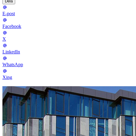
Dela
E-post
Facebook
X
LinkedIn
WhatsApp
Xing