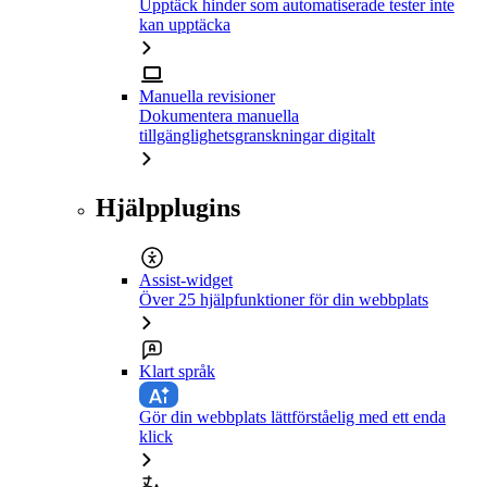
Upptäck hinder som automatiserade tester inte
kan upptäcka
Manuella revisioner
Dokumentera manuella
tillgänglighetsgranskningar digitalt
Hjälpplugins
Assist-widget
Över 25 hjälpfunktioner för din webbplats
Klart språk
Gör din webbplats lättförståelig med ett enda
klick