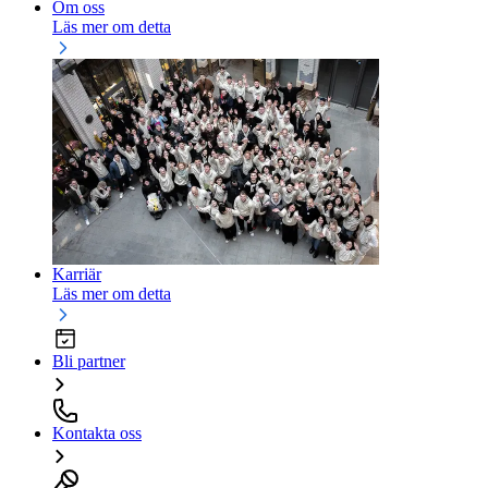
Om oss
Läs mer om detta
Karriär
Läs mer om detta
Bli partner
Kontakta oss