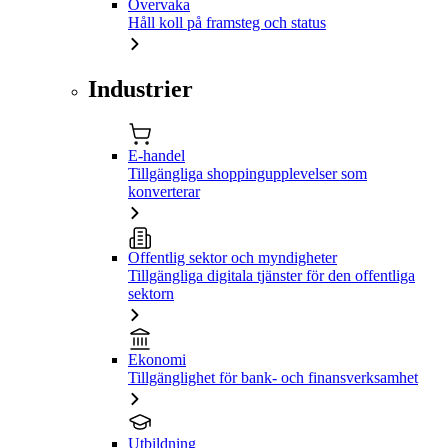
Övervaka
Håll koll på framsteg och status
Industrier
E-handel
Tillgängliga shoppingupplevelser som
konverterar
Offentlig sektor och myndigheter
Tillgängliga digitala tjänster för den offentliga
sektorn
Ekonomi
Tillgänglighet för bank- och finansverksamhet
Utbildning