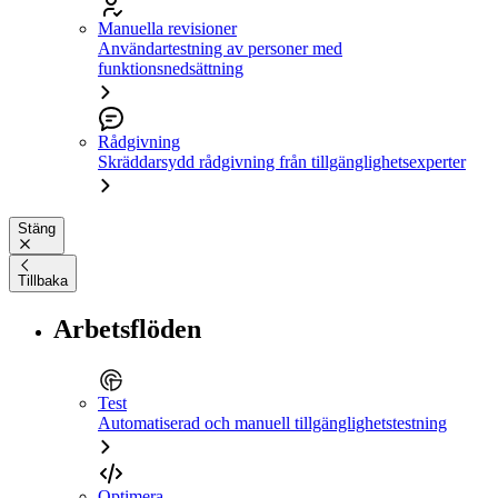
Manuella revisioner
Användartestning av personer med
funktionsnedsättning
Rådgivning
Skräddarsydd rådgivning från tillgänglighetsexperter
Stäng
Tillbaka
Arbetsflöden
Test
Automatiserad och manuell tillgänglighetstestning
Optimera