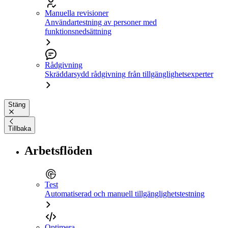
Manuella revisioner
Användartestning av personer med
funktionsnedsättning
Rådgivning
Skräddarsydd rådgivning från tillgänglighetsexperter
Stäng
Tillbaka
Arbetsflöden
Test
Automatiserad och manuell tillgänglighetstestning
Optimera