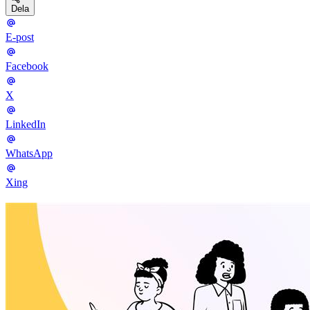
Dela
E-post
Facebook
X
LinkedIn
WhatsApp
Xing