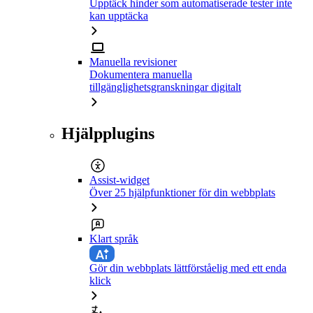
Upptäck hinder som automatiserade tester inte
kan upptäcka
Manuella revisioner
Dokumentera manuella
tillgänglighetsgranskningar digitalt
Hjälpplugins
Assist-widget
Över 25 hjälpfunktioner för din webbplats
Klart språk
Gör din webbplats lättförståelig med ett enda
klick