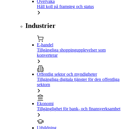
Övervaka
Håll koll på framsteg och status
Industrier
E-handel
Tillgängliga shoppingupplevelser som
konverterar
Offentlig sektor och myndigheter
Tillgängliga digitala tjänster för den offentliga
sektorn
Ekonomi
Tillgänglighet för bank- och finansverksamhet
Utbildning