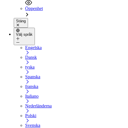
Öppenhet
Stäng
Välj språk
Engelska
Dansk
tyska
Spanska
franska
Italiano
Nederländerna
Polski
Svenska