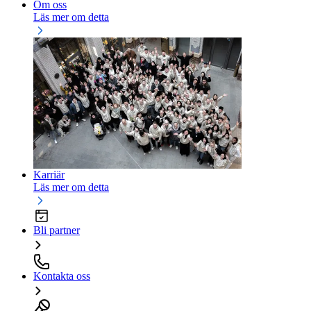
Om oss
Läs mer om detta
Karriär
Läs mer om detta
Bli partner
Kontakta oss