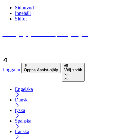
Sidhuvud
Innehåll
Sidfot
Hur tillgänglig är din webbplats egentligen?
Ta reda på det på mindre än 2 minuter
Logga in
Öppna Assist-hjälp
Välj språk
Engelska
Dansk
tyska
Spanska
franska