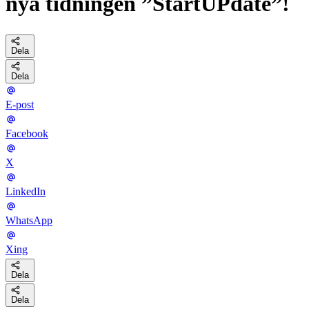
nya tidningen ”StartUPdate”!
Dela
Dela
E-post
Facebook
X
LinkedIn
WhatsApp
Xing
Dela
Dela