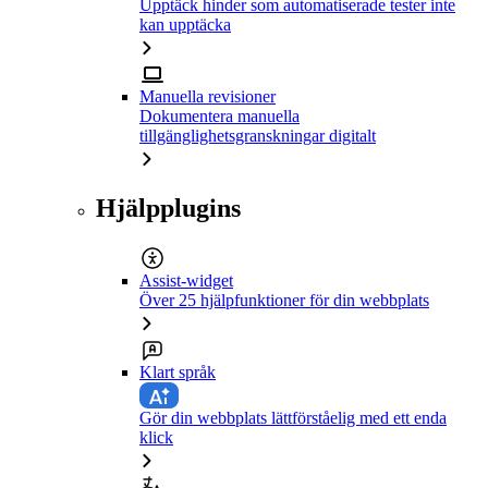
Upptäck hinder som automatiserade tester inte
kan upptäcka
Manuella revisioner
Dokumentera manuella
tillgänglighetsgranskningar digitalt
Hjälpplugins
Assist-widget
Över 25 hjälpfunktioner för din webbplats
Klart språk
Gör din webbplats lättförståelig med ett enda
klick