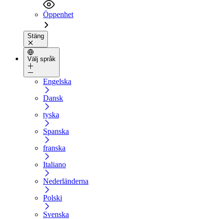
Öppenhet
Stäng
Välj språk
Engelska
Dansk
tyska
Spanska
franska
Italiano
Nederländerna
Polski
Svenska