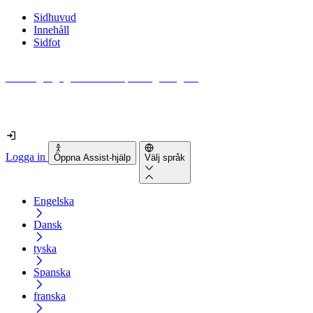
Sidhuvud
Innehåll
Sidfot
Hur tillgänglig är din webbplats egentligen?
Ta reda på det på mindre än 2 minuter
Logga in
Öppna Assist-hjälp
Välj språk
Engelska
Dansk
tyska
Spanska
franska