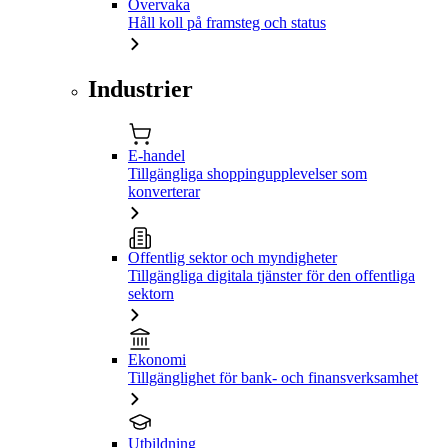
Övervaka
Håll koll på framsteg och status
Industrier
E-handel
Tillgängliga shoppingupplevelser som
konverterar
Offentlig sektor och myndigheter
Tillgängliga digitala tjänster för den offentliga
sektorn
Ekonomi
Tillgänglighet för bank- och finansverksamhet
Utbildning