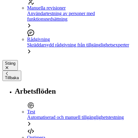
Manuella revisioner
Användartestning av personer med
funktionsnedsättning
Rådgivning
Skräddarsydd rådgivning från tillgänglighetsexperter
Stäng
Tillbaka
Arbetsflöden
Test
Automatiserad och manuell tillgänglighetstestning
Optimera