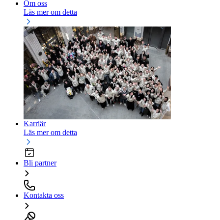
Om oss
Läs mer om detta
Karriär
Läs mer om detta
Bli partner
Kontakta oss