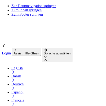
Zur Hauptnavigation springen
Zum Inhalt springen
Zum Footer springen
Wie barrierefrei ist deine Website wirklich?
Finde es in nur 2 Minuten heraus
Login
Assist Hilfe öffnen
Sprache auswählen
English
Dansk
Deutsch
Español
Français