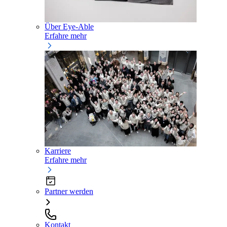
Über Eye-Able
Erfahre mehr
Karriere
Erfahre mehr
Partner werden
Kontakt