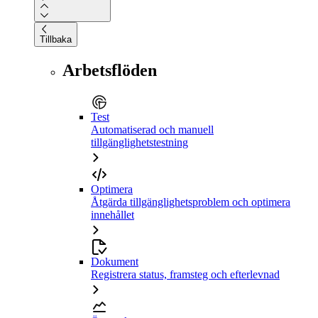
Tillbaka
Arbetsflöden
Test
Automatiserad och manuell
tillgänglighetstestning
Optimera
Åtgärda tillgänglighetsproblem och optimera
innehållet
Dokument
Registrera status, framsteg och efterlevnad