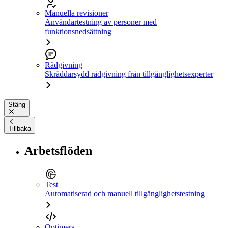
Manuella revisioner
Användartestning av personer med
funktionsnedsättning
Rådgivning
Skräddarsydd rådgivning från tillgänglighetsexperter
Stäng
Tillbaka
Arbetsflöden
Test
Automatiserad och manuell tillgänglighetstestning
Optimera