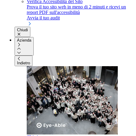
Verifica Accessibilità del Sito
Prova il tuo sito web in meno di 2 minuti e ricevi un
report PDF sull'accessibilità
Avvia il tuo audit
Chiudi
Azienda
Indietro