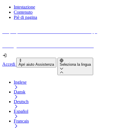
Intestazione
Contenuto
Piè di pagina
Scopri quanto sono accessibili il tuo sito e le tue app.
Prova gratuitamente il tuo sito e il nostro strumento
Accedi
Apri aiuto Assistenza
Seleziona la lingua
Inglese
Dansk
Deutsch
Español
Français