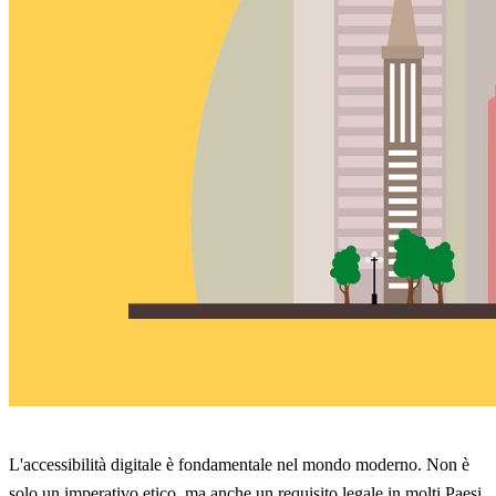
L'accessibilità digitale è fondamentale nel mondo moderno. Non è
solo un imperativo etico, ma anche un requisito legale in molti Paesi.