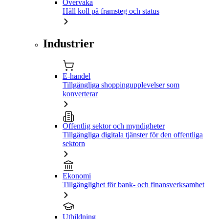
Övervaka
Håll koll på framsteg och status
Industrier
E-handel
Tillgängliga shoppingupplevelser som
konverterar
Offentlig sektor och myndigheter
Tillgängliga digitala tjänster för den offentliga
sektorn
Ekonomi
Tillgänglighet för bank- och finansverksamhet
Utbildning