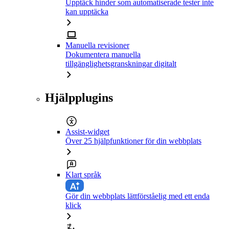
Upptäck hinder som automatiserade tester inte
kan upptäcka
Manuella revisioner
Dokumentera manuella
tillgänglighetsgranskningar digitalt
Hjälpplugins
Assist-widget
Över 25 hjälpfunktioner för din webbplats
Klart språk
Gör din webbplats lättförståelig med ett enda
klick