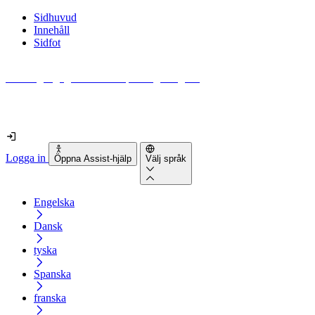
Sidhuvud
Innehåll
Sidfot
Hur tillgänglig är din webbplats egentligen?
Ta reda på det på mindre än 2 minuter
Logga in
Öppna Assist-hjälp
Välj språk
Engelska
Dansk
tyska
Spanska
franska