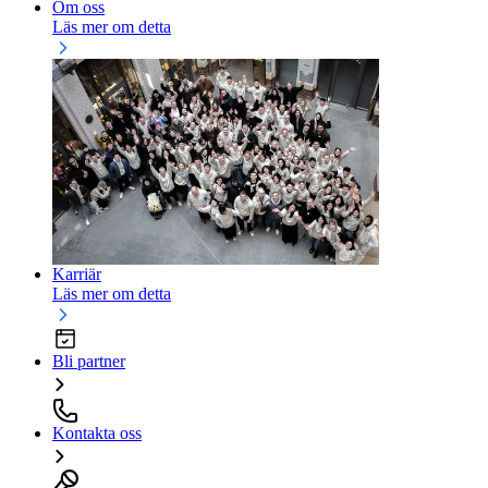
Om oss
Läs mer om detta
Karriär
Läs mer om detta
Bli partner
Kontakta oss