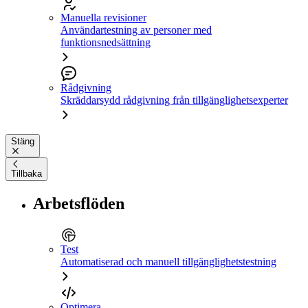
Manuella revisioner
Användartestning av personer med
funktionsnedsättning
Rådgivning
Skräddarsydd rådgivning från tillgänglighetsexperter
Stäng
Tillbaka
Arbetsflöden
Test
Automatiserad och manuell tillgänglighetstestning
Optimera