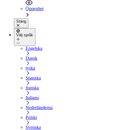
Öppenhet
Stäng
Välj språk
Engelska
Dansk
tyska
Spanska
franska
Italiano
Nederländerna
Polski
Svenska