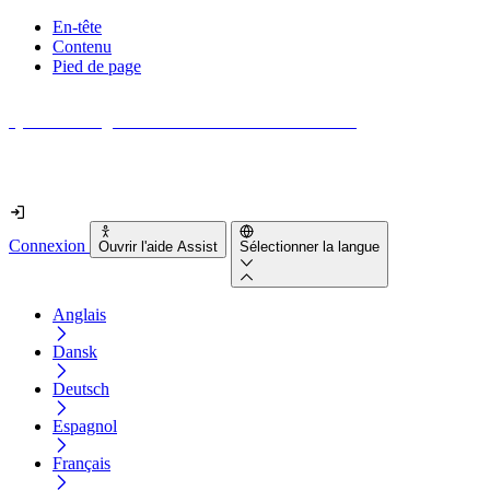
En-tête
Contenu
Pied de page
Quel est le degré d'accessibilité de votre site web ?
Découvrez-le en moins de 2 minutes
Connexion
Ouvrir l'aide Assist
Sélectionner la langue
Anglais
Dansk
Deutsch
Espagnol
Français