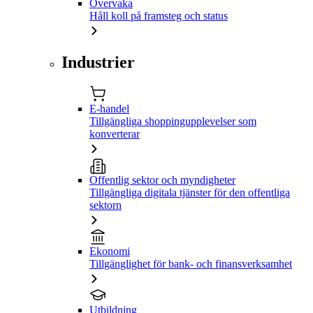
Övervaka
Håll koll på framsteg och status
Industrier
E-handel
Tillgängliga shoppingupplevelser som
konverterar
Offentlig sektor och myndigheter
Tillgängliga digitala tjänster för den offentliga
sektorn
Ekonomi
Tillgänglighet för bank- och finansverksamhet
Utbildning