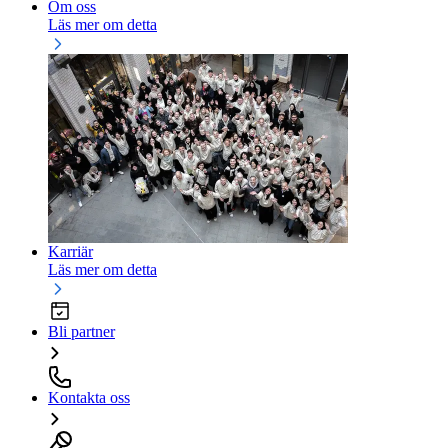
Om oss
Läs mer om detta
Karriär
Läs mer om detta
Bli partner
Kontakta oss