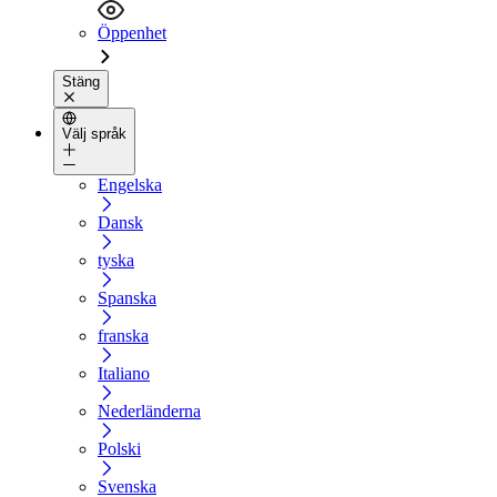
Öppenhet
Stäng
Välj språk
Engelska
Dansk
tyska
Spanska
franska
Italiano
Nederländerna
Polski
Svenska