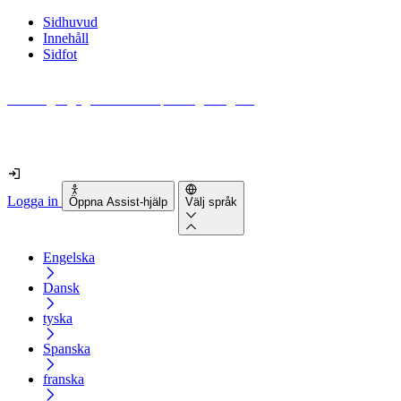
Sidhuvud
Innehåll
Sidfot
Hur tillgänglig är din webbplats egentligen?
Ta reda på det på mindre än 2 minuter
Logga in
Öppna Assist-hjälp
Välj språk
Engelska
Dansk
tyska
Spanska
franska