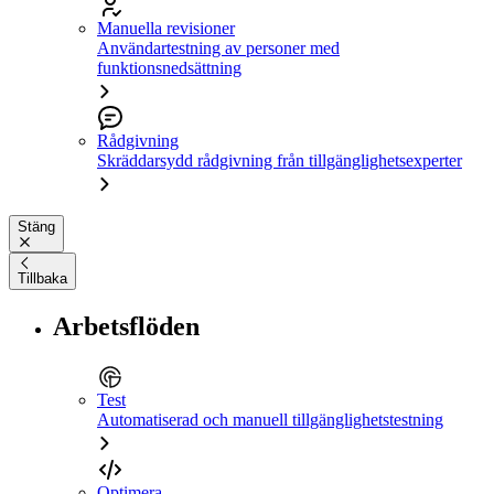
Manuella revisioner
Användartestning av personer med
funktionsnedsättning
Rådgivning
Skräddarsydd rådgivning från tillgänglighetsexperter
Stäng
Tillbaka
Arbetsflöden
Test
Automatiserad och manuell tillgänglighetstestning
Optimera