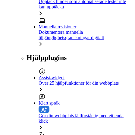
Upptäck hinder som automatiserade tester inte
kan upptäcka
Manuella revisioner
Dokumentera manuella
tillgänglighetsgranskningar digitalt
Hjälpplugins
Assist-widget
Över 25 hjälpfunktioner för din webbplats
Klart språk
Gör din webbplats lättförståelig med ett enda
klick