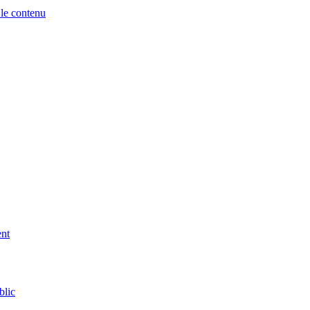
 le contenu
ent
blic