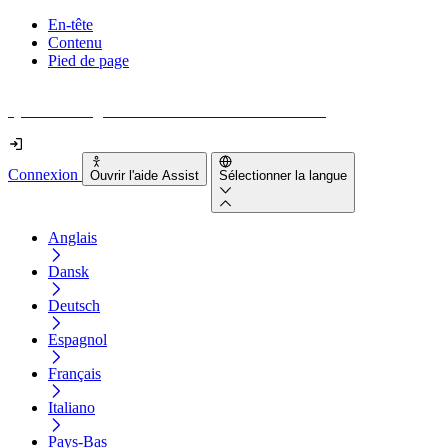
En-tête
Contenu
Pied de page
Quel est le degré d'accessibilité de votre site web ?
Connexion
Ouvrir l'aide Assist
Sélectionner la langue
Anglais
Dansk
Deutsch
Espagnol
Français
Italiano
Pays-Bas