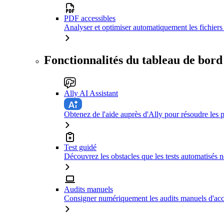
PDF accessibles
Analyser et optimiser automatiquement les fichiers 
Fonctionnalités du tableau de bord
Ally AI Assistant
Obtenez de l'aide auprès d'Ally pour résoudre les p
Test guidé
Découvrez les obstacles que les tests automatisés n
Audits manuels
Consigner numériquement les audits manuels d'acce