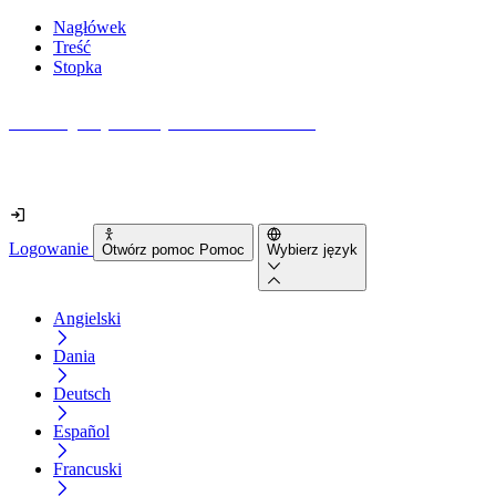
Nagłówek
Treść
Stopka
Jak dostępna jest Twoja strona internetowa?
Dowiedz się w mniej niż 2 minuty
Logowanie
Otwórz pomoc Pomoc
Wybierz język
Angielski
Dania
Deutsch
Español
Francuski