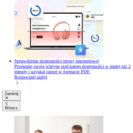
Sprawdzenie dostępności strony internetowej
Przetestuj swoją witrynę pod kątem dostępności w mniej niż 2
minuty i uzyskaj raport w formacie PDF.
Rozpocznij audyt
Zamknij
Wstecz