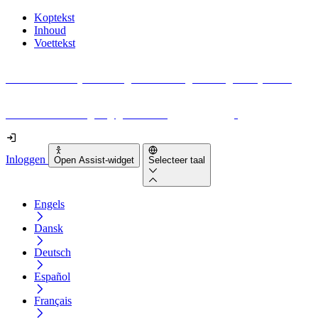
Koptekst
Inhoud
Voettekst
Geen idee waar je moet beginnen met digitale toegankelijkheid?
Download vandaag nog gratis onze
EAA-checklist
!
Inloggen
Open Assist-widget
Selecteer taal
Engels
Dansk
Deutsch
Español
Français