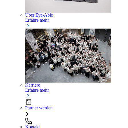
Über Eye-Able
Erfahre mehr
Karriere
Erfahre mehr
Partner werden
Kontakt