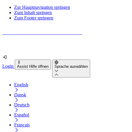
Zur Hauptnavigation springen
Zum Inhalt springen
Zum Footer springen
Wie barrierefrei ist deine Website wirklich?
Finde es in nur 2 Minuten heraus
Login
Assist Hilfe öffnen
Sprache auswählen
English
Dansk
Deutsch
Español
Français