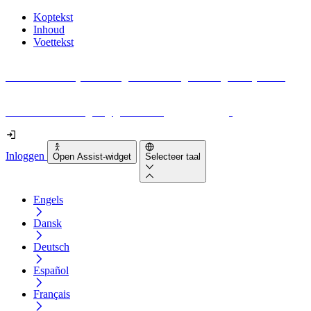
Koptekst
Inhoud
Voettekst
Geen idee waar je moet beginnen met digitale toegankelijkheid?
Download vandaag nog gratis onze
EAA-checklist
!
Inloggen
Open Assist-widget
Selecteer taal
Engels
Dansk
Deutsch
Español
Français