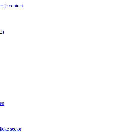
r je content
bij
ren
lieke sector