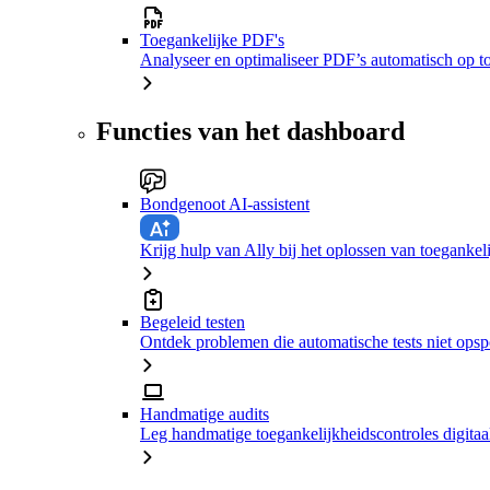
Toegankelijke PDF's
Analyseer en optimaliseer PDF’s automatisch op t
Functies van het dashboard
Bondgenoot AI-assistent
Krijg hulp van Ally bij het oplossen van toeganke
Begeleid testen
Ontdek problemen die automatische tests niet ops
Handmatige audits
Leg handmatige toegankelijkheidscontroles digitaal