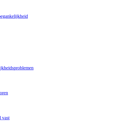
oegankelijkheid
lijkheidsproblemen
poren
 vast