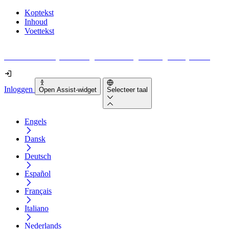
Koptekst
Inhoud
Voettekst
Geen idee waar je moet beginnen met digitale toegankelijkheid?
Inloggen
Open Assist-widget
Selecteer taal
Engels
Dansk
Deutsch
Español
Français
Italiano
Nederlands