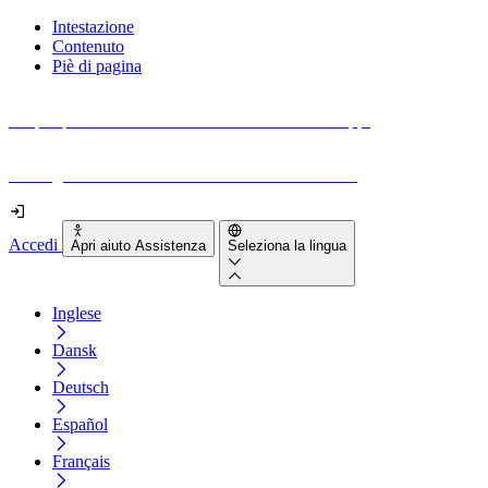
Intestazione
Contenuto
Piè di pagina
Scopri quanto sono accessibili il tuo sito e le tue app.
Prova gratuitamente il tuo sito e il nostro strumento
Accedi
Apri aiuto Assistenza
Seleziona la lingua
Inglese
Dansk
Deutsch
Español
Français