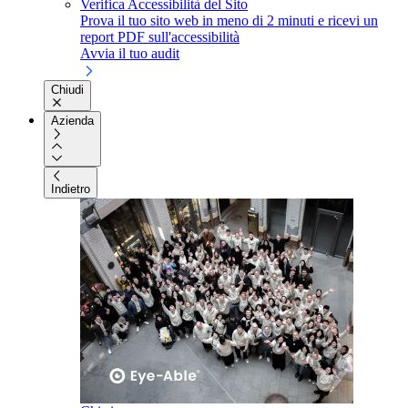
Verifica Accessibilità del Sito
Prova il tuo sito web in meno di 2 minuti e ricevi un
report PDF sull'accessibilità
Avvia il tuo audit
Chiudi
Azienda
Indietro