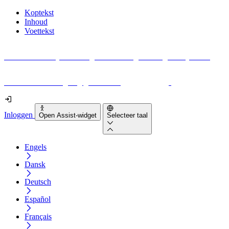
Koptekst
Inhoud
Voettekst
Geen idee waar je moet beginnen met digitale toegankelijkheid?
Download vandaag nog gratis onze
EAA-checklist
!
Inloggen
Open Assist-widget
Selecteer taal
Engels
Dansk
Deutsch
Español
Français