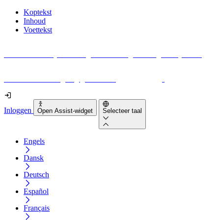
Koptekst
Inhoud
Voettekst
Geen idee waar je moet beginnen met digitale toegankelijkheid?
Download vandaag nog gratis onze
EAA-checklist
!
Inloggen
Open Assist-widget
Selecteer taal
Engels
Dansk
Deutsch
Español
Français